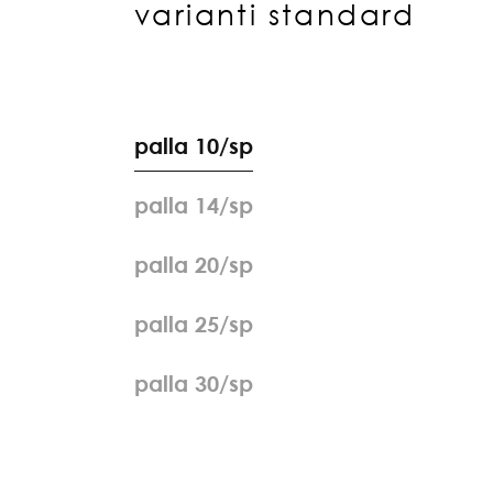
varianti standard
p
a
l
l
a
1
0
/
s
p
p
a
l
l
a
1
4
/
s
p
p
a
l
l
a
2
0
/
s
p
p
a
l
l
a
2
5
/
s
p
p
a
l
l
a
3
0
/
s
p