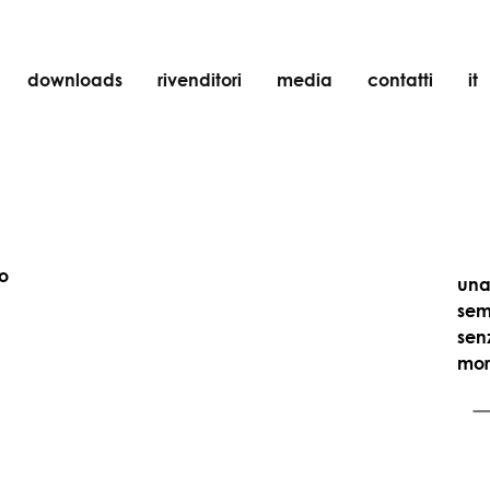
downloads
rivenditori
media
contatti
it
incasso
accessori
lampadine
oggetti
to
una
ricaricabili
sem
sen
mor