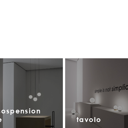
sospension
e
tavolo