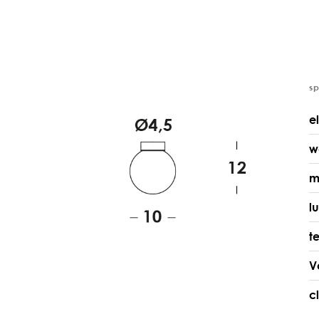
s
e
w
m
l
t
V
c