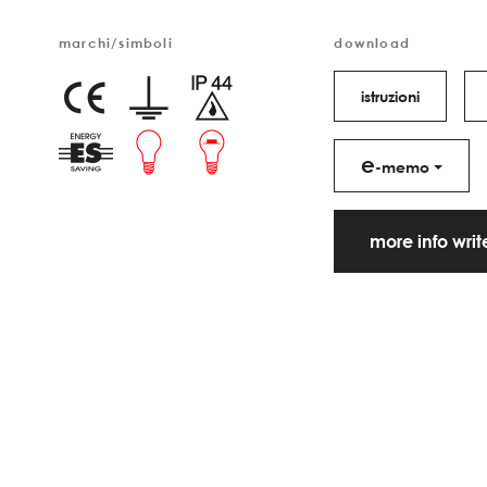
marchi/simboli
download
istruzioni
e
-memo
more info wri