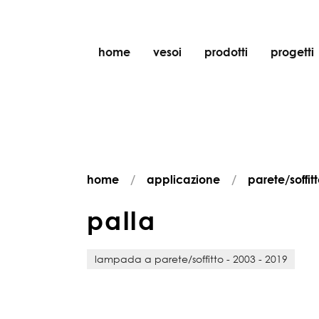
home
vesoi
prodotti
progetti
tavolo
sospensione
parete
parete/soffitto
home
applicazione
parete/soffit
pavimento
soffitto
p
a
l
l
a
lampada a parete/soffitto - 2003 - 2019