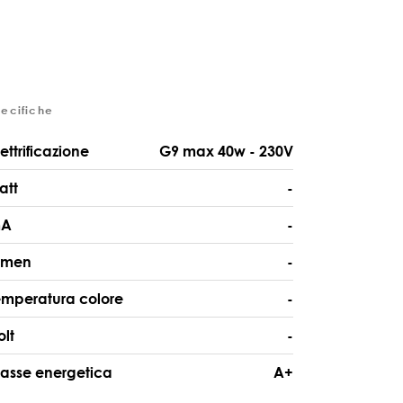
pecifiche
lettrificazione
G9 max 40w - 230V
att
-
A
-
umen
-
emperatura colore
-
olt
-
lasse energetica
A+