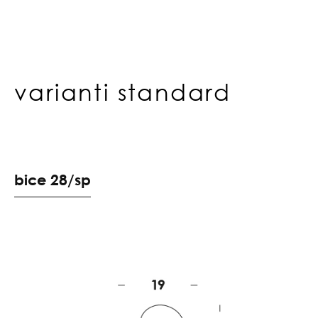
varianti standard
b
i
c
e
2
8
/
s
p