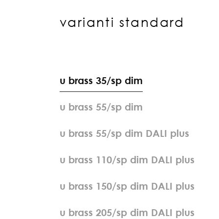
varianti standard
u
b
r
a
s
s
3
5
/
s
p
d
i
m
u
b
r
a
s
s
5
5
/
s
p
d
i
m
u
b
r
a
s
s
5
5
/
s
p
d
i
m
D
A
L
I
p
l
u
s
u
b
r
a
s
s
1
1
0
/
s
p
d
i
m
D
A
L
I
p
l
u
s
u
b
r
a
s
s
1
5
0
/
s
p
d
i
m
D
A
L
I
p
l
u
s
u
b
r
a
s
s
2
0
5
/
s
p
d
i
m
D
A
L
I
p
l
u
s