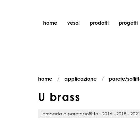
home
vesoi
prodotti
progetti
tavolo
sospensione
parete
parete/soffitto
home
applicazione
parete/soffit
pavimento
soffitto
U
b
r
a
s
s
lampada a parete/soffitto - 2016 - 2018 - 202