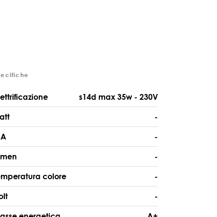
pecifiche
lettrificazione
s14d max 35w - 230V
att
-
A
-
umen
-
emperatura colore
-
olt
-
lasse energetica
A+