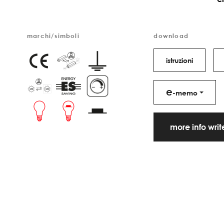
marchi/simboli
download
istruzioni
e
-memo
more info wri