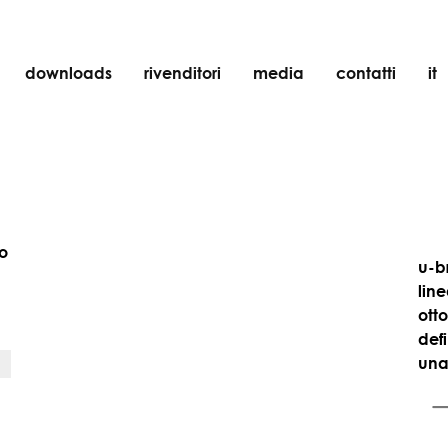
downloads
rivenditori
media
contatti
it
incasso
accessori
lampadine
oggetti
to
ricaricabili
u-br
line
ott
def
una
1