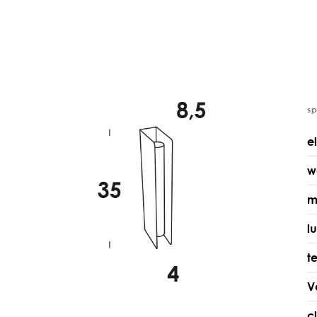
s
e
w
m
l
t
V
c