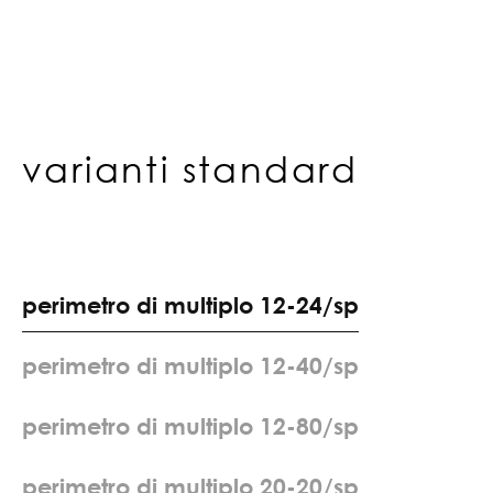
varianti standard
p
e
r
i
m
e
t
r
o
d
i
m
u
l
t
i
p
l
o
1
2
-
2
4
/
s
p
p
e
r
i
m
e
t
r
o
d
i
m
u
l
t
i
p
l
o
1
2
-
4
0
/
s
p
p
e
r
i
m
e
t
r
o
d
i
m
u
l
t
i
p
l
o
1
2
-
8
0
/
s
p
p
e
r
i
m
e
t
r
o
d
i
m
u
l
t
i
p
l
o
2
0
-
2
0
/
s
p