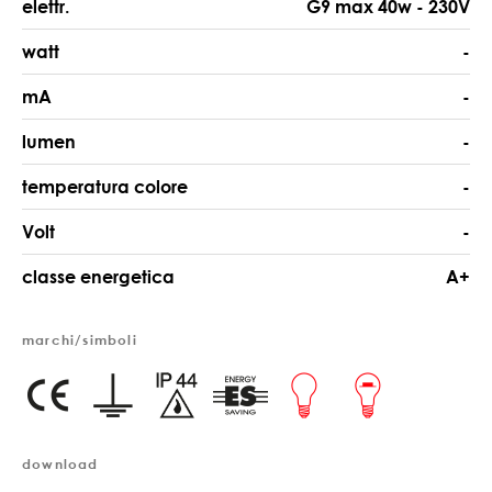
elettr.
G9 max 40w - 230V
watt
-
mA
-
lumen
-
temperatura colore
-
Volt
-
classe energetica
A+
marchi/simboli
download