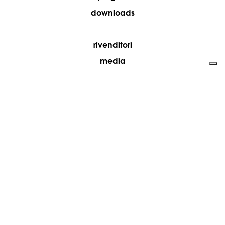
downloads
rivenditori
media
contatti
lavora con noi
+39 081 5735613
vesoi@vesoi.com
via v. emanuele,
/d
209
arzano (na) italia
80022