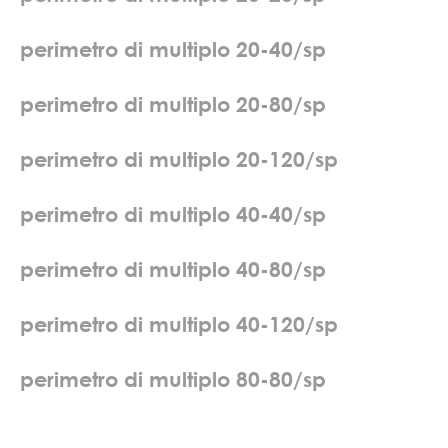
p
e
r
i
m
e
t
r
o
d
i
m
u
l
t
i
p
l
o
2
0
-
4
0
/
s
p
p
e
r
i
m
e
t
r
o
d
i
m
u
l
t
i
p
l
o
2
0
-
8
0
/
s
p
p
e
r
i
m
e
t
r
o
d
i
m
u
l
t
i
p
l
o
2
0
-
1
2
0
/
s
p
p
e
r
i
m
e
t
r
o
d
i
m
u
l
t
i
p
l
o
4
0
-
4
0
/
s
p
p
e
r
i
m
e
t
r
o
d
i
m
u
l
t
i
p
l
o
4
0
-
8
0
/
s
p
p
e
r
i
m
e
t
r
o
d
i
m
u
l
t
i
p
l
o
4
0
-
1
2
0
/
s
p
p
e
r
i
m
e
t
r
o
d
i
m
u
l
t
i
p
l
o
8
0
-
8
0
/
s
p