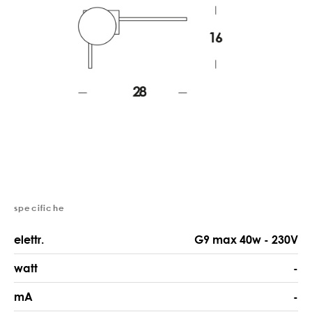
specifiche
elettr.
G9 max 40w - 230V
watt
-
mA
-