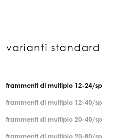
varianti standard
f
r
a
m
m
e
n
t
i
d
i
m
u
l
t
i
p
l
o
1
2
-
2
4
/
s
p
f
r
a
m
m
e
n
t
i
d
i
m
u
l
t
i
p
l
o
1
2
-
4
0
/
s
p
f
r
a
m
m
e
n
t
i
d
i
m
u
l
t
i
p
l
o
2
0
-
4
0
/
s
p
f
r
a
m
m
e
n
t
i
d
i
m
u
l
t
i
p
l
o
2
0
-
8
0
/
s
p