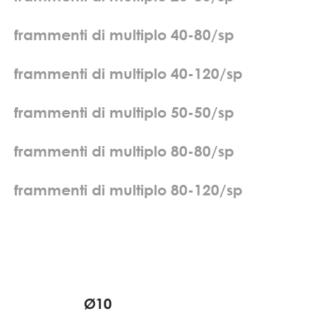
f
r
a
m
m
e
n
t
i
d
i
m
u
l
t
i
p
l
o
4
0
-
8
0
/
s
p
f
r
a
m
m
e
n
t
i
d
i
m
u
l
t
i
p
l
o
4
0
-
1
2
0
/
s
p
f
r
a
m
m
e
n
t
i
d
i
m
u
l
t
i
p
l
o
5
0
-
5
0
/
s
p
f
r
a
m
m
e
n
t
i
d
i
m
u
l
t
i
p
l
o
8
0
-
8
0
/
s
p
f
r
a
m
m
e
n
t
i
d
i
m
u
l
t
i
p
l
o
8
0
-
1
2
0
/
s
p