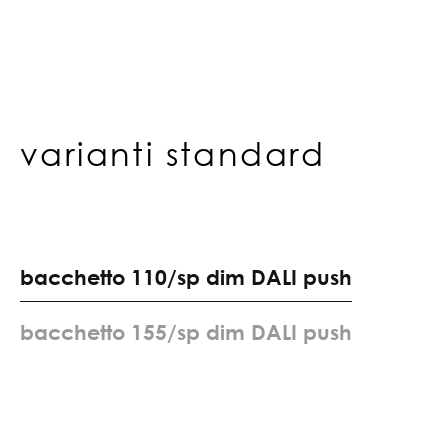
varianti standard
b
a
c
c
h
e
t
t
o
1
1
0
/
s
p
d
i
m
D
A
L
I
p
u
s
h
b
a
c
c
h
e
t
t
o
1
5
5
/
s
p
d
i
m
D
A
L
I
p
u
s
h