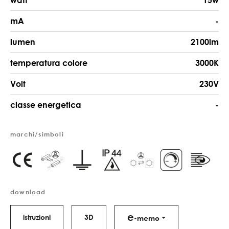
watt
15w
mA
-
lumen
2100lm
temperatura colore
3000K
Volt
230V
classe energetica
-
marchi/simboli
download
e
istruzioni
3D
-memo