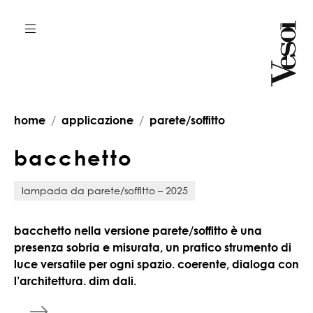
home
applicazione
parete/soffitto
b
a
c
c
h
e
t
t
o
lampada da parete/soffitto – 2025
bacchetto nella versione parete/soffitto è una
presenza sobria e misurata, un pratico strumento di
luce versatile per ogni spazio. coerente, dialoga con
l’architettura. dim dali.