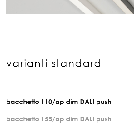
varianti standard
b
a
c
c
h
e
t
t
o
1
1
0
/
a
p
d
i
m
D
A
L
I
p
u
s
h
b
a
c
c
h
e
t
t
o
1
5
5
/
a
p
d
i
m
D
A
L
I
p
u
s
h