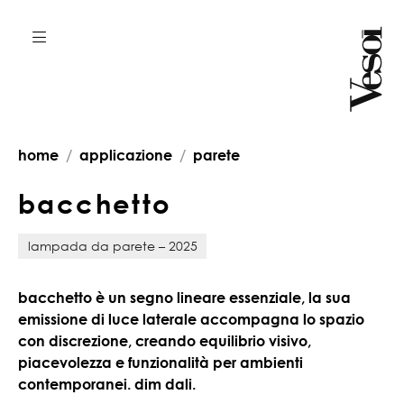
home
applicazione
parete
b
a
c
c
h
e
t
t
o
lampada da parete – 2025
bacchetto è un segno lineare essenziale, la sua
emissione di luce laterale accompagna lo spazio
con discrezione, creando equilibrio visivo,
piacevolezza e funzionalità per ambienti
contemporanei. dim dali.