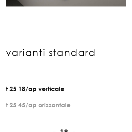
varianti standard
t
2
5
1
8
/
a
p
v
e
r
t
i
c
a
l
e
t
2
5
4
5
/
a
p
o
r
i
z
z
o
n
t
a
l
e