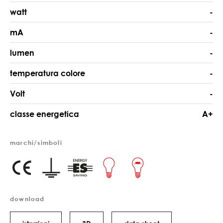
watt
-
mA
-
lumen
-
temperatura colore
-
Volt
-
classe energetica
A+
marchi/simboli
download