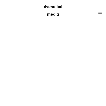
rivenditori
media
contatti
lavora con noi
+39 081 5735613
vesoi@vesoi.com
via v. emanuele,
/d
209
arzano (na) italia
80022
privacy policy
cookie policy
aggiorna le tue preferenze di tracciamento