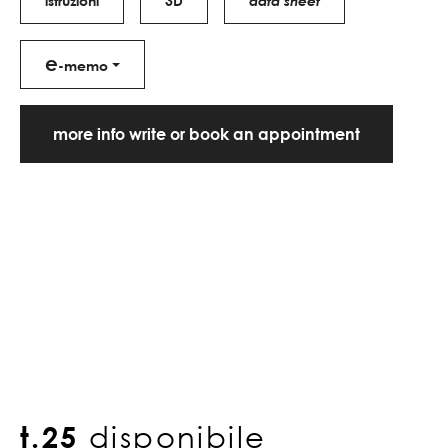
istruzioni
3D
data sheet
e
-memo
more info write or book an appointment
t.25
disponibile