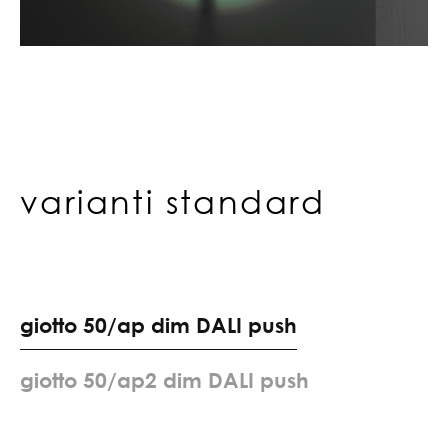
varianti standard
g
i
o
t
t
o
5
0
/
a
p
d
i
m
D
A
L
I
p
u
s
h
g
i
o
t
t
o
5
0
/
a
p
2
d
i
m
D
A
L
I
p
u
s
h