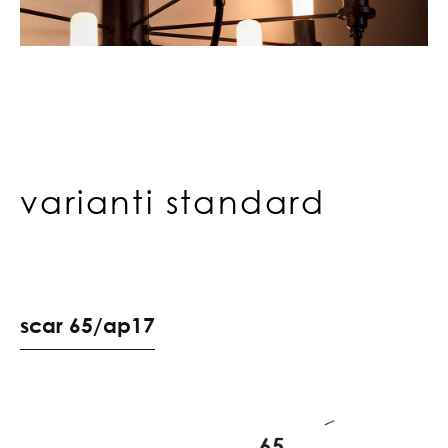
varianti standard
s
c
a
r
6
5
/
a
p
1
7