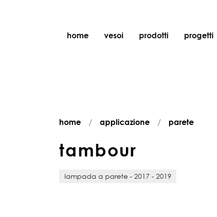
home
vesoi
prodotti
progetti
tavolo
sospensione
parete
parete/soffitto
home
applicazione
parete
pavimento
soffitto
t
a
m
b
o
u
r
lampada a parete - 2017 - 2019