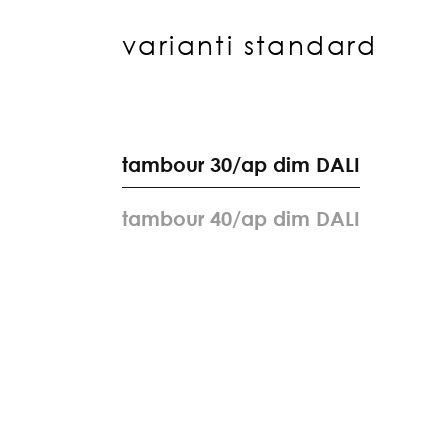
varianti standard
t
a
m
b
o
u
r
3
0
/
a
p
d
i
m
D
A
L
I
t
a
m
b
o
u
r
4
0
/
a
p
d
i
m
D
A
L
I