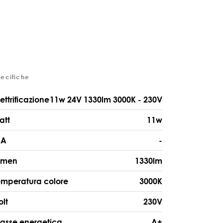
pecifiche
lettrificazione
11w 24V 1330lm 3000K - 230V
att
11w
A
-
umen
1330lm
emperatura colore
3000K
olt
230V
lasse energetica
A+