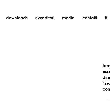
downloads
rivenditori
media
contatti
it
incasso
accessori
lampadine
oggetti
ricaricabili
tam
ess
dire
fiss
con