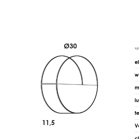
s
e
w
m
l
t
V
c