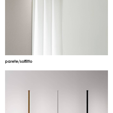
parete/soffitto