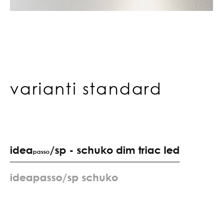
varianti standard
idea
/sp - schuko dim triac led
passo
i
d
e
a
p
a
s
s
o
/
s
p
s
c
h
u
k
o