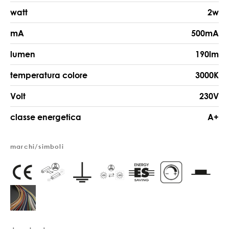
watt
2w
mA
500mA
lumen
190lm
temperatura colore
3000K
Volt
230V
classe energetica
A+
marchi/simboli