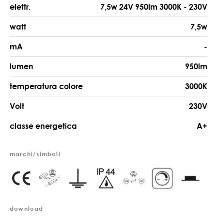
elettr.
7,5w 24V 950lm 3000K - 230V
watt
7,5w
mA
-
lumen
950lm
temperatura colore
3000K
Volt
230V
classe energetica
A+
marchi/simboli
download