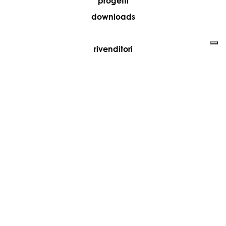
progetti
downloads
rivenditori
media
contatti
lavora con noi
+39 081 5735613
vesoi@vesoi.com
via v. emanuele,
/d
209
arzano (na) italia
80022