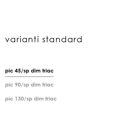
varianti standard
p
i
c
4
5
/
s
p
d
i
m
t
r
i
a
c
p
i
c
9
0
/
s
p
d
i
m
t
r
i
a
c
p
i
c
1
3
0
/
s
p
d
i
m
t
r
i
a
c