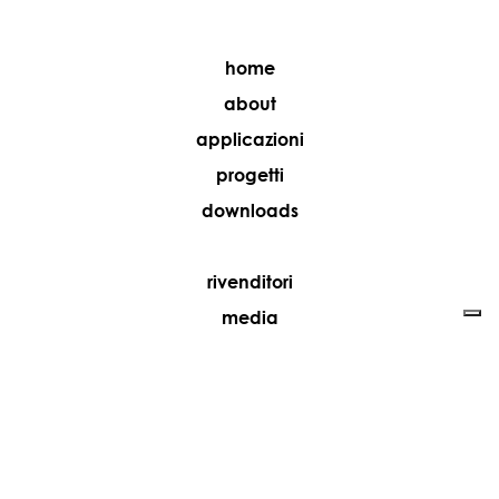
home
about
applicazioni
progetti
downloads
rivenditori
media
contatti
lavora con noi
+39 081 5735613
vesoi@vesoi.com