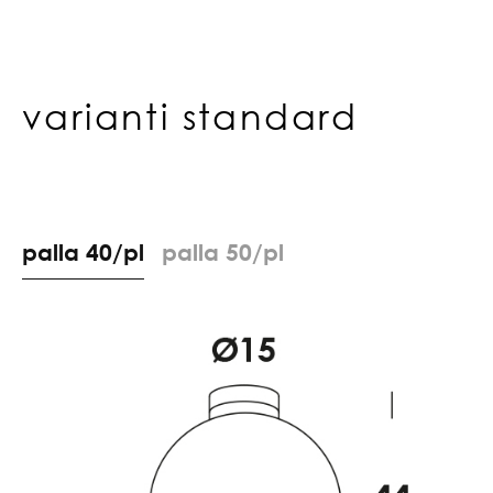
varianti standard
p
a
l
l
a
4
0
/
p
l
p
a
l
l
a
5
0
/
p
l