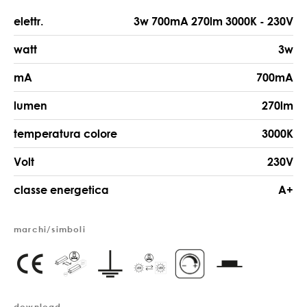
elettr.
3w 700mA 270lm 3000K - 230V
watt
3w
mA
700mA
lumen
270lm
temperatura colore
3000K
Volt
230V
classe energetica
A+
marchi/simboli
download