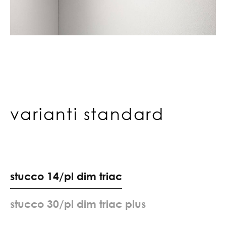
varianti standard
s
t
u
c
c
o
1
4
/
p
l
d
i
m
t
r
i
a
c
s
t
u
c
c
o
3
0
/
p
l
d
i
m
t
r
i
a
c
p
l
u
s