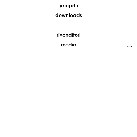
progetti
downloads
rivenditori
media
contatti
lavora con noi
+39 081 5735613
vesoi@vesoi.com
via v. emanuele,
/d
209
arzano (na) italia
80022