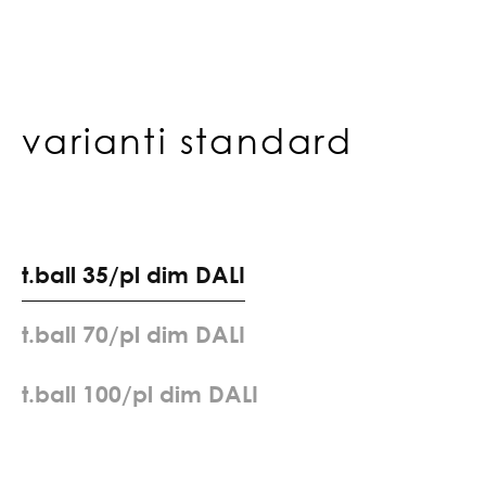
varianti standard
t
.
b
a
l
l
3
5
/
p
l
d
i
m
D
A
L
I
t
.
b
a
l
l
7
0
/
p
l
d
i
m
D
A
L
I
t
.
b
a
l
l
1
0
0
/
p
l
d
i
m
D
A
L
I