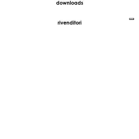
downloads
rivenditori
media
contatti
lavora con noi
+39 081 5735613
vesoi@vesoi.com
via v. emanuele,
/d
209
arzano (na) italia
80022
privacy policy
cookie policy