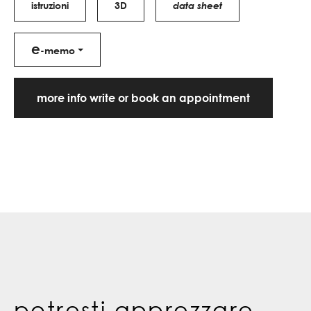
istruzioni
3D
data sheet
e
-memo
more info write or book an appointment
potresti apprezzare