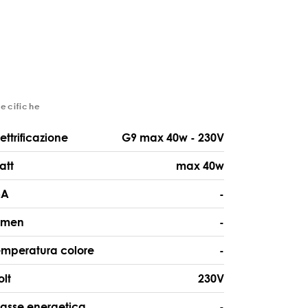
pecifiche
lettrificazione
G9 max 40w - 230V
att
max 40w
A
-
umen
-
emperatura colore
-
olt
230V
lasse energetica
-