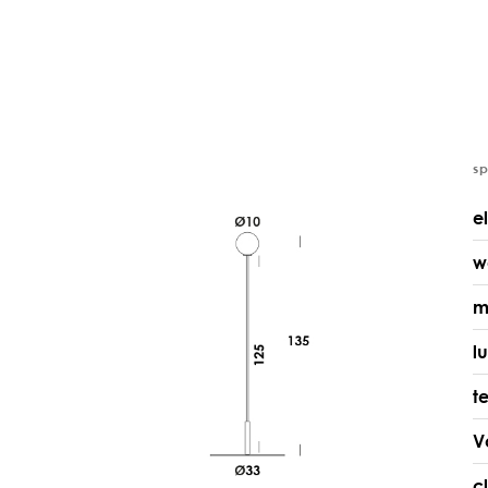
s
e
w
m
l
t
V
c