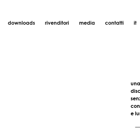
downloads
rivenditori
media
contatti
it
incasso
accessori
lampadine
oggetti
ricaricabili
una
dis
sen
con
e l