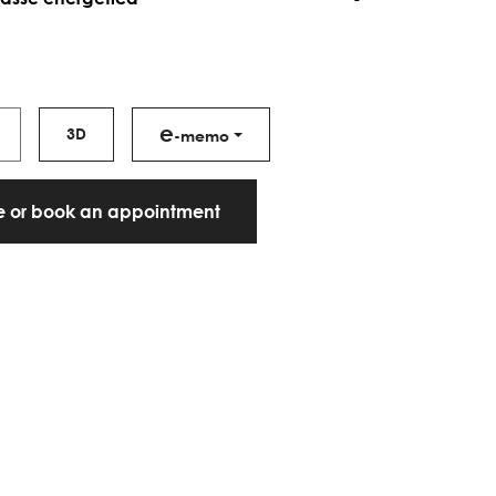
e
3D
-memo
te or book an appointment