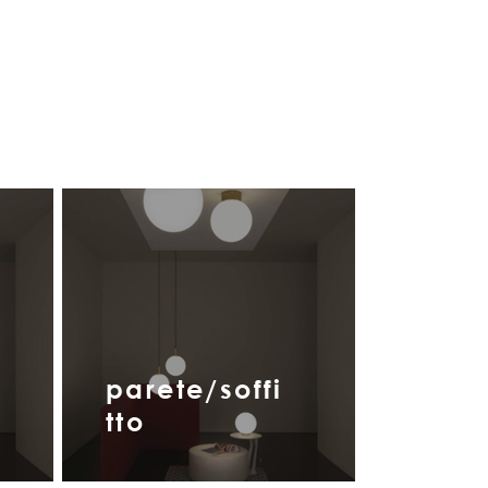
parete/soffi
tto