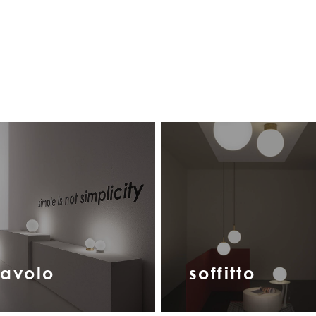
tavolo
soffitto