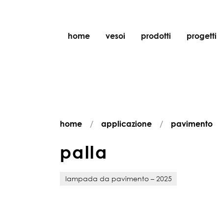
home
vesoi
prodotti
progetti
tavolo
sospensione
parete
parete/soffitto
home
applicazione
pavimento
pavimento
soffitto
p
a
l
l
a
lampada da pavimento – 2025