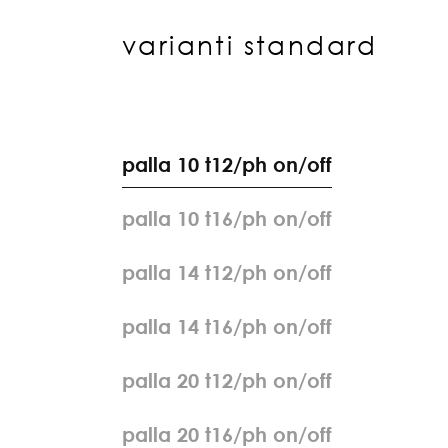
varianti standard
p
a
l
l
a
1
0
t
1
2
/
p
h
o
n
/
o
f
f
p
a
l
l
a
1
0
t
1
6
/
p
h
o
n
/
o
f
f
p
a
l
l
a
1
4
t
1
2
/
p
h
o
n
/
o
f
f
p
a
l
l
a
1
4
t
1
6
/
p
h
o
n
/
o
f
f
p
a
l
l
a
2
0
t
1
2
/
p
h
o
n
/
o
f
f
p
a
l
l
a
2
0
t
1
6
/
p
h
o
n
/
o
f
f