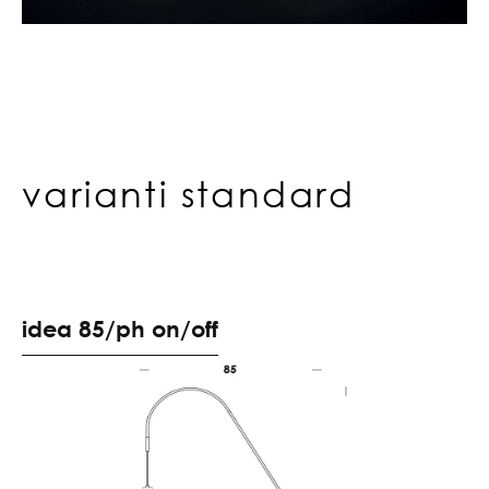
varianti standard
i
d
e
a
8
5
/
p
h
o
n
/
o
f
f