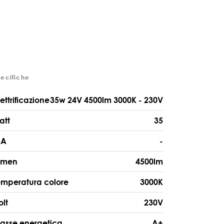
pecifiche
lettrificazione
35w 24V 4500lm 3000K - 230V
att
35
A
-
umen
4500lm
emperatura colore
3000K
olt
230V
lasse energetica
A+