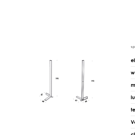
s
e
w
m
l
t
V
c