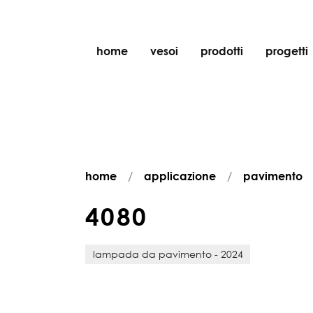
home
vesoi
prodotti
progetti
tavolo
sospensione
parete
parete/soffitto
home
applicazione
pavimento
pavimento
soffitto
4
0
8
0
lampada da pavimento - 2024