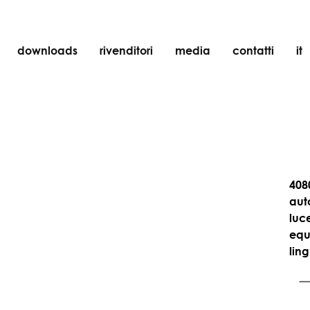
downloads
rivenditori
media
contatti
it
incasso
accessori
lampadine
oggetti
ricaricabili
408
aut
luc
equi
lin