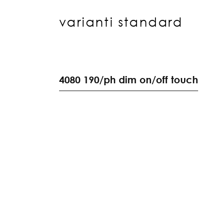
varianti standard
4
0
8
0
1
9
0
/
p
h
d
i
m
o
n
/
o
f
f
t
o
u
c
h