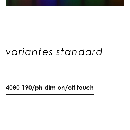
variantes standard
4
0
8
0
1
9
0
/
p
h
d
i
m
o
n
/
o
f
f
t
o
u
c
h