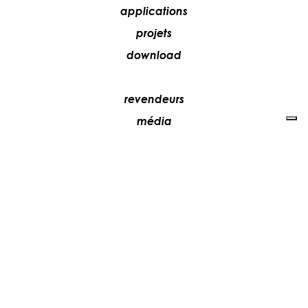
applications
projets
download
revendeurs
média
contacts
collaborez avec nous
+39 081 5735613
vesoi@vesoi.com
via v. emanuele,
/d
209
arzano (na) italia
80022