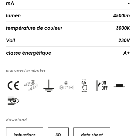
mA
-
lumen
4500lm
température de couleur
3000K
Volt
230V
classe énergétique
A+
marques/symboles
download
instructions
3D
data sheet