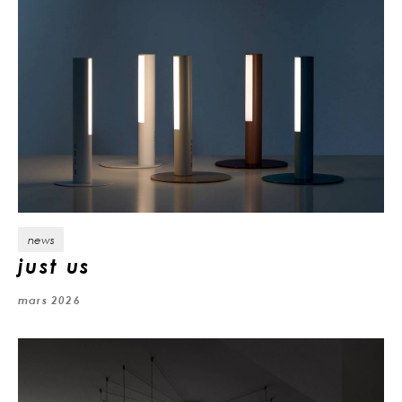
news
just us
mars 2026