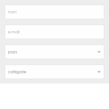
j'ai lu et j'accepte la
privacy policy
inscrivez-vous