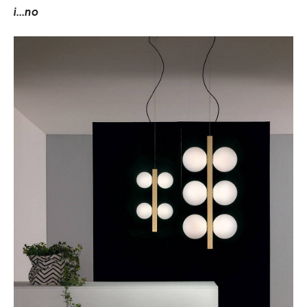
i
.
.
.
n
o