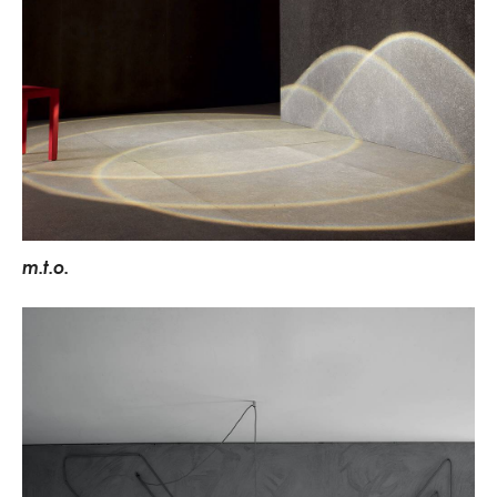
m
.
t
.
o
.