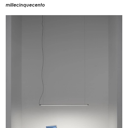
m
i
l
l
e
c
i
n
q
u
e
c
e
n
t
o