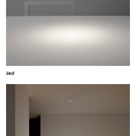
led
i