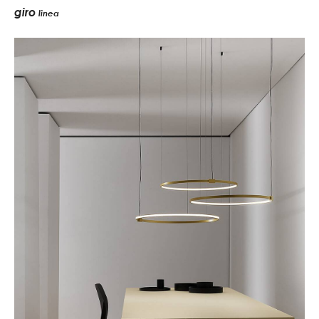
giro
linea