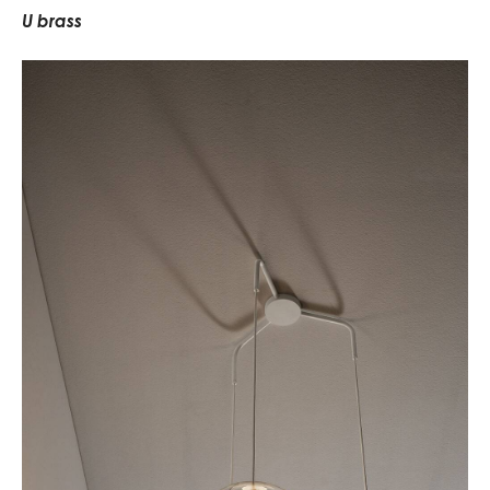
U
b
r
a
s
s