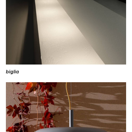
b
i
g
l
i
a