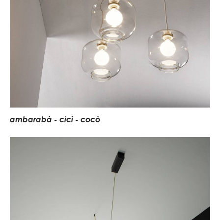
a
m
b
a
r
a
b
à
-
c
i
c
ì
-
c
o
c
ò