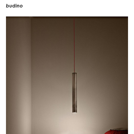
b
u
d
i
n
o