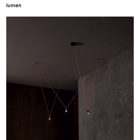
l
u
m
e
n