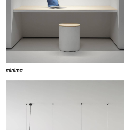
m
i
n
i
m
a