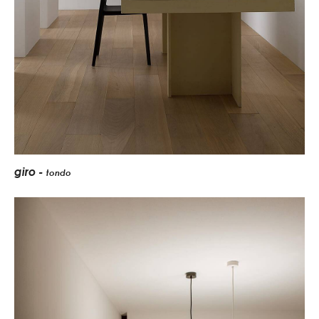
giro -
tondo