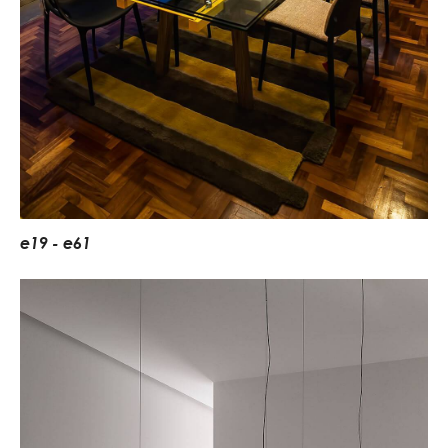
e
1
9
-
e
6
1