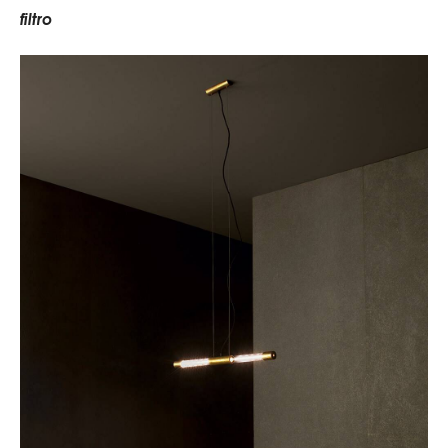
f
i
l
t
r
o