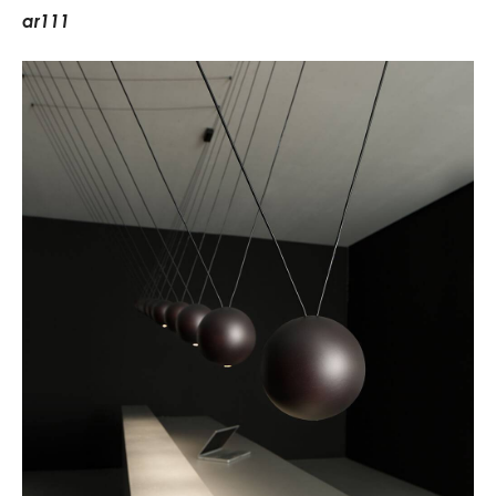
a
r
1
1
1