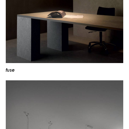
f
u
s
e