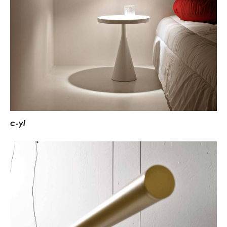
c
-
y
l