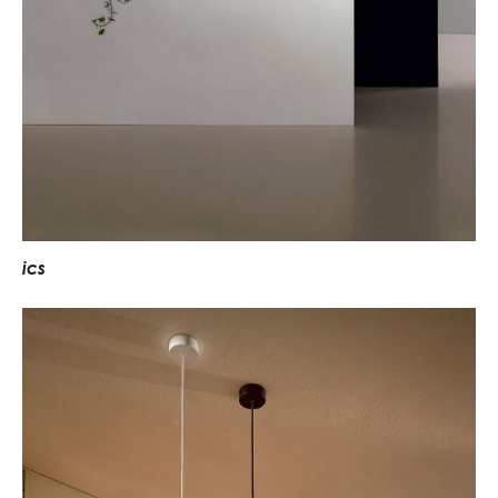
i
c
s