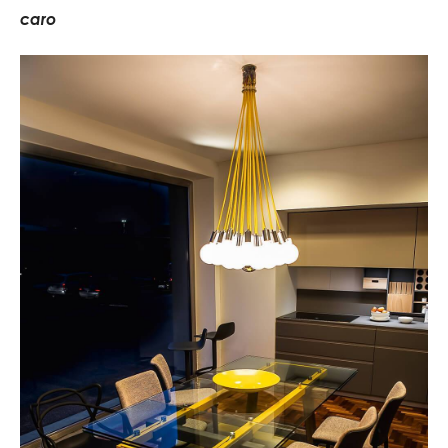
c
a
r
o