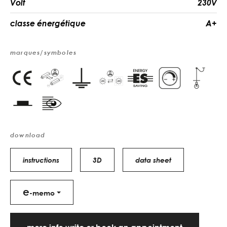
Volt
230V
classe énergétique
A+
marques/symboles
download
instructions
3D
data sheet
e
-memo