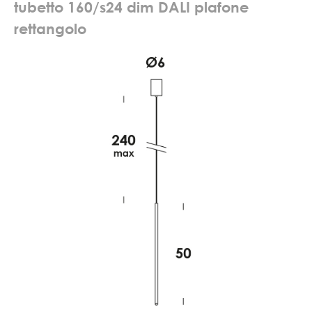
t
u
b
e
t
t
o
1
6
0
/
s
2
4
d
i
m
D
A
L
I
p
l
a
f
o
n
e
r
e
t
t
a
n
g
o
l
o