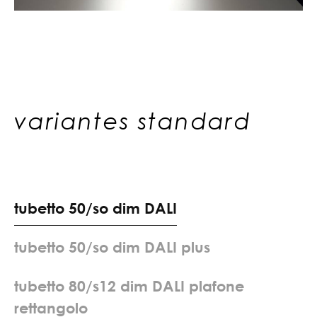
variantes standard
t
u
b
e
t
t
o
5
0
/
s
o
d
i
m
D
A
L
I
t
u
b
e
t
t
o
5
0
/
s
o
d
i
m
D
A
L
I
p
l
u
s
t
u
b
e
t
t
o
8
0
/
s
1
2
d
i
m
D
A
L
I
p
l
a
f
o
n
e
r
e
t
t
a
n
g
o
l
o