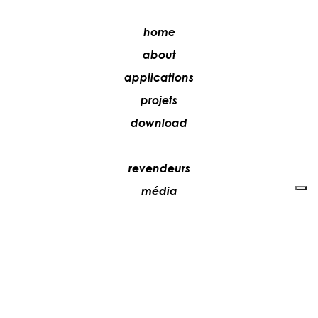
home
about
applications
projets
download
revendeurs
média
contacts
collaborez avec nous
+39 081 5735613
vesoi@vesoi.com