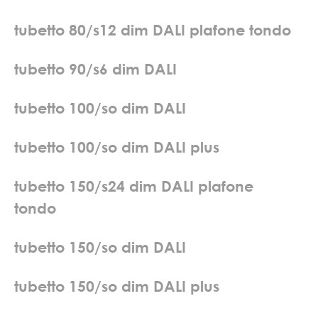
t
u
b
e
t
t
o
8
0
/
s
1
2
d
i
m
D
A
L
I
p
l
a
f
o
n
e
t
o
n
d
o
t
u
b
e
t
t
o
9
0
/
s
6
d
i
m
D
A
L
I
t
u
b
e
t
t
o
1
0
0
/
s
o
d
i
m
D
A
L
I
t
u
b
e
t
t
o
1
0
0
/
s
o
d
i
m
D
A
L
I
p
l
u
s
t
u
b
e
t
t
o
1
5
0
/
s
2
4
d
i
m
D
A
L
I
p
l
a
f
o
n
e
t
o
n
d
o
t
u
b
e
t
t
o
1
5
0
/
s
o
d
i
m
D
A
L
I
t
u
b
e
t
t
o
1
5
0
/
s
o
d
i
m
D
A
L
I
p
l
u
s