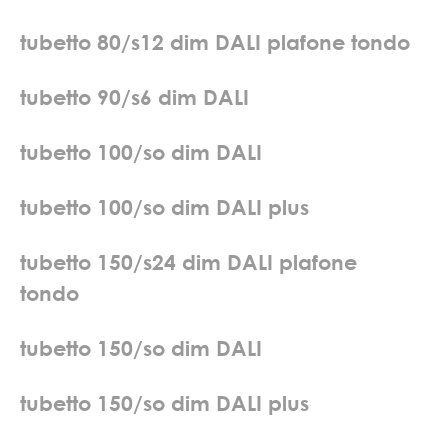
t
u
b
e
t
t
o
8
0
/
s
1
2
d
i
m
D
A
L
I
p
l
a
f
o
n
e
t
o
n
d
o
t
u
b
e
t
t
o
9
0
/
s
6
d
i
m
D
A
L
I
t
u
b
e
t
t
o
1
0
0
/
s
o
d
i
m
D
A
L
I
t
u
b
e
t
t
o
1
0
0
/
s
o
d
i
m
D
A
L
I
p
l
u
s
t
u
b
e
t
t
o
1
5
0
/
s
2
4
d
i
m
D
A
L
I
p
l
a
f
o
n
e
t
o
n
d
o
t
u
b
e
t
t
o
1
5
0
/
s
o
d
i
m
D
A
L
I
t
u
b
e
t
t
o
1
5
0
/
s
o
d
i
m
D
A
L
I
p
l
u
s