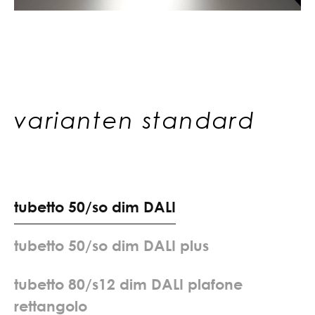
varianten standard
t
u
b
e
t
t
o
5
0
/
s
o
d
i
m
D
A
L
I
t
u
b
e
t
t
o
5
0
/
s
o
d
i
m
D
A
L
I
p
l
u
s
t
u
b
e
t
t
o
8
0
/
s
1
2
d
i
m
D
A
L
I
p
l
a
f
o
n
e
r
e
t
t
a
n
g
o
l
o