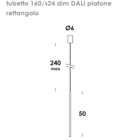
t
u
b
e
t
t
o
1
6
0
/
s
2
4
d
i
m
D
A
L
I
p
l
a
f
o
n
e
r
e
t
t
a
n
g
o
l
o