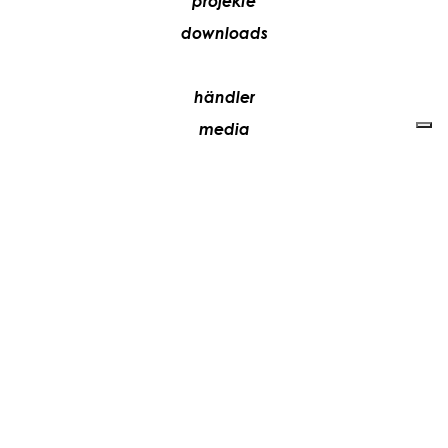
projekte
downloads
händler
media
kontakte
arbeiten sie mit uns
+39 081 5735613
vesoi@vesoi.com
via v. emanuele,
/d
209
arzano (na) italia
80022