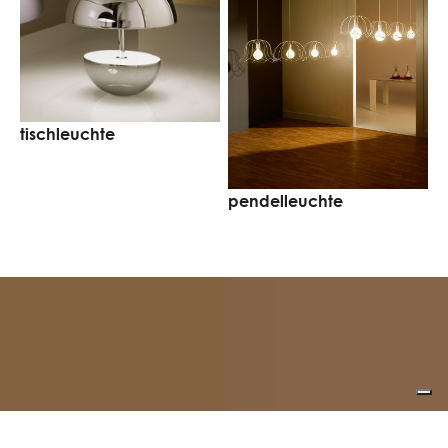
tischleuchte
w
pendelleuchte