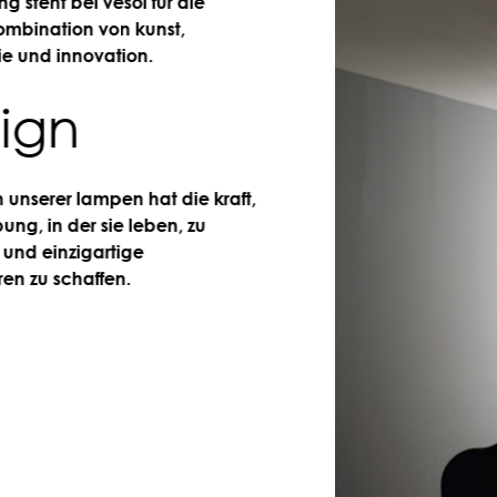
t bei vesoi für die
ation von kunst,
 innovation.
gn
rer lampen hat die kraft,
n der sie leben, zu
inzigartige
 schaffen.