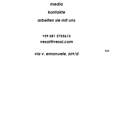
media
kontakte
arbeiten sie mit uns
+39 081 5735613
vesoi@vesoi.com
via v. emanuele,
/d
209
arzano (na) italia
80022
privacy policy
cookie policy
aktualisieren sie ihre tracking-einstellungen
©2026
Vesoi
srl –
IT07487610631
powered by
Siteria