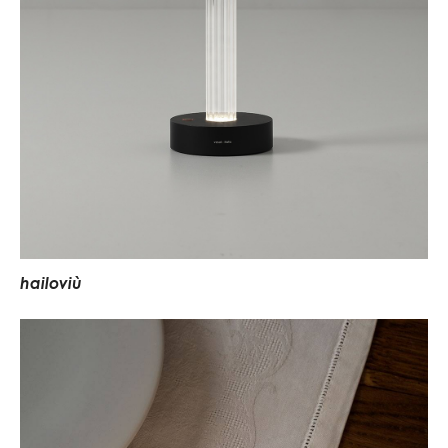
h
a
i
l
o
v
i
ù