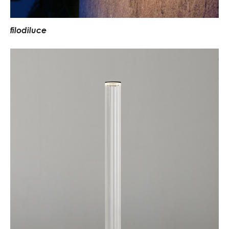
f
i
l
o
d
i
l
u
c
e