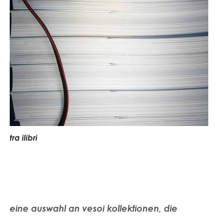
t
r
a
i
l
i
b
r
i
eine auswahl an vesoi kollektionen, die