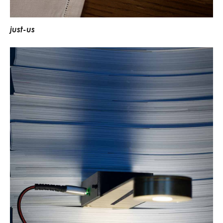
j
u
s
t
-
u
s