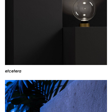
e
t
c
e
t
e
r
a