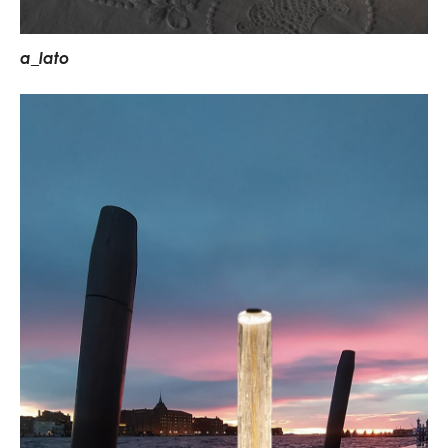
a
_
l
a
t
o