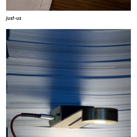
j
u
s
t
-
u
s