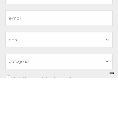
he leído y acepto la
privacy policy
regístrate