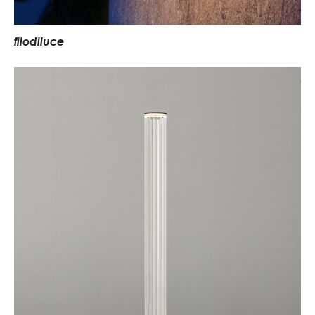
f
i
l
o
d
i
l
u
c
e