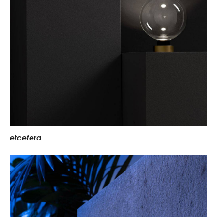
e
t
c
e
t
e
r
a