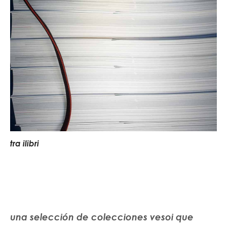
t
r
a
i
l
i
b
r
i
una selección de colecciones vesoi que