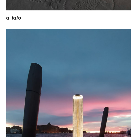
a
_
l
a
t
o