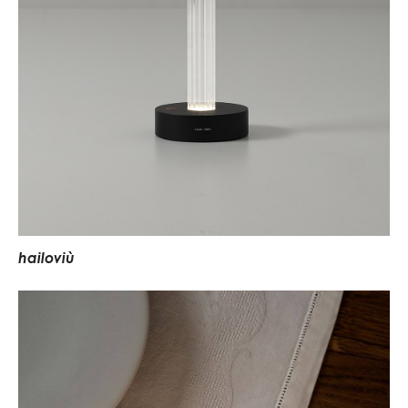
h
a
i
l
o
v
i
ù