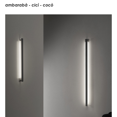
a
m
b
a
r
a
b
à
-
c
i
c
ì
-
c
o
c
ò