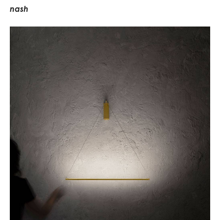
n
a
s
h