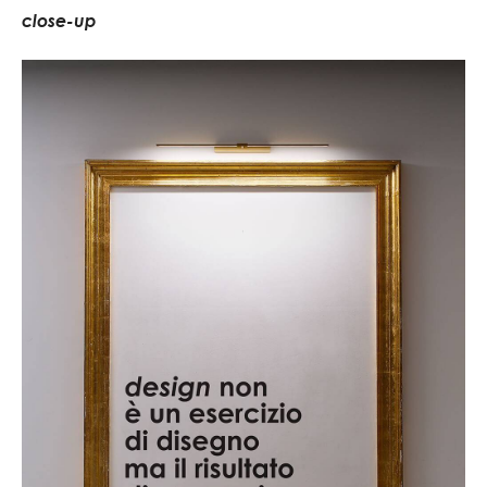
c
l
o
s
e
-
u
p