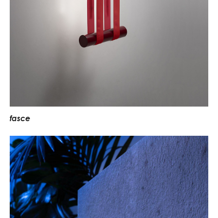
f
a
s
c
e