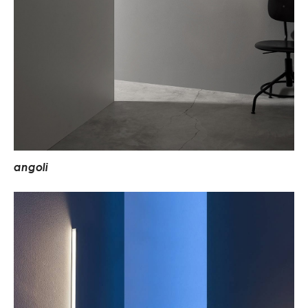
a
n
g
o
l
i