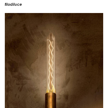
f
i
l
o
d
i
l
u
c
e