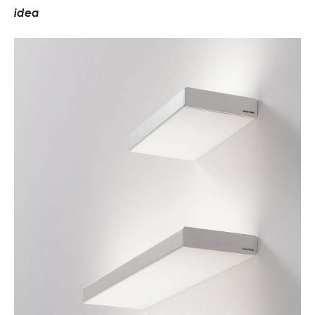
i
d
e
a