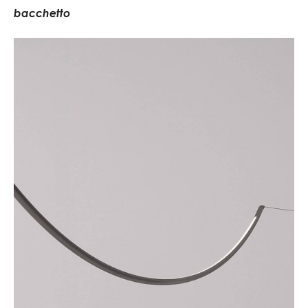
b
a
c
c
h
e
t
t
o