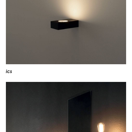
i
c
s