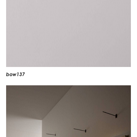
b
o
w
1
3
7