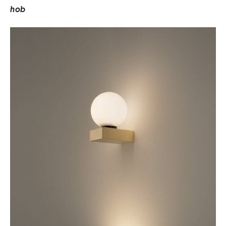
h
o
b