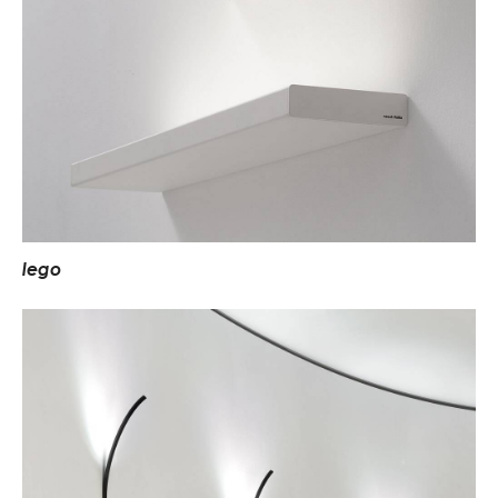
l
e
g
o