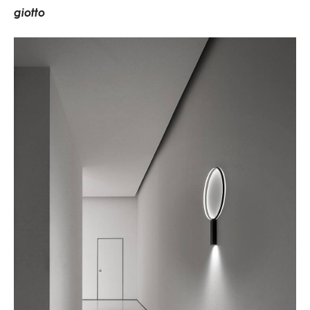
g
i
o
t
t
o