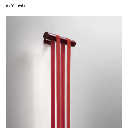
e
1
9
-
e
6
1