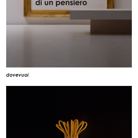
d
o
v
e
v
u
o
i