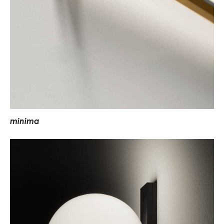
m
i
n
i
m
a