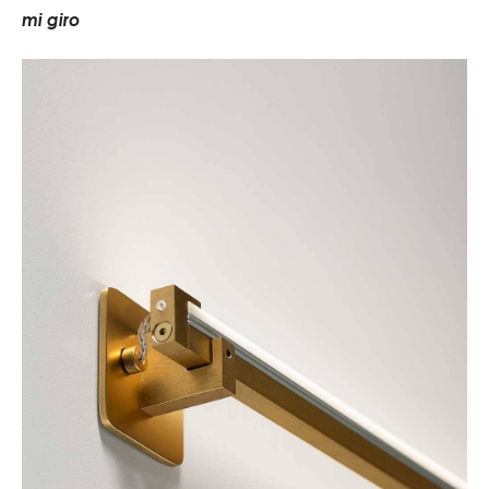
m
i
g
i
r
o