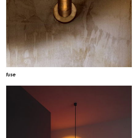
f
u
s
e