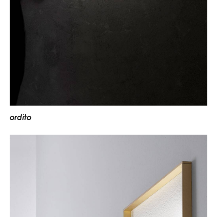
o
r
d
i
t
o