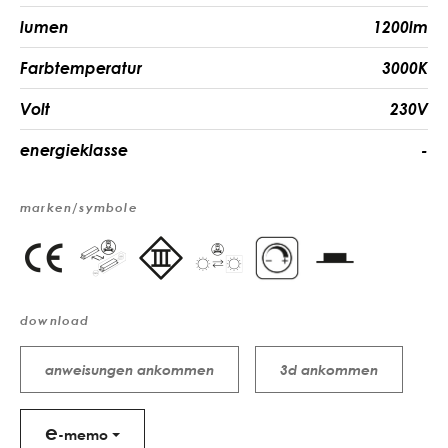
lumen
1200lm
Farbtemperatur
3000K
Volt
230V
energieklasse
-
marken/symbole
download
anweisungen ankommen
3d ankommen
e
-memo