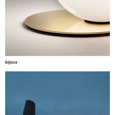
b
i
j
o
u
x