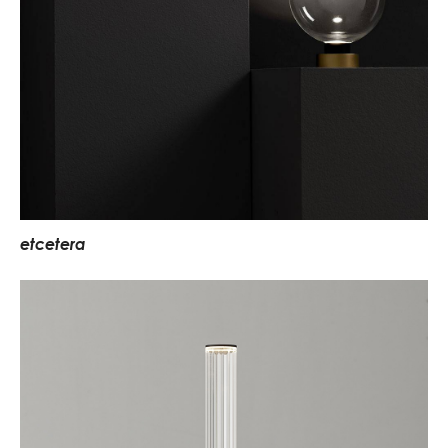
e
t
c
e
t
e
r
a