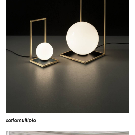
s
o
t
t
o
m
u
l
t
i
p
l
o