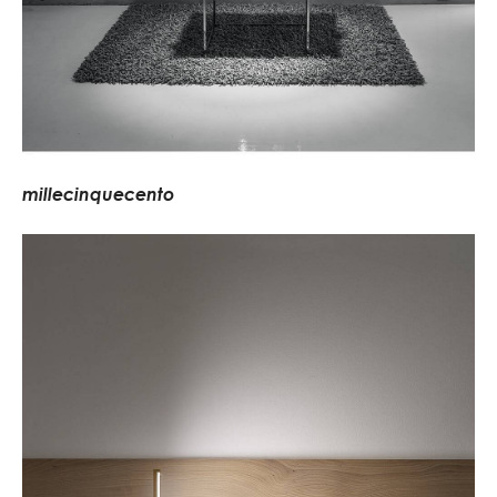
m
i
l
l
e
c
i
n
q
u
e
c
e
n
t
o