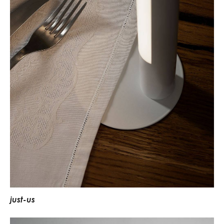
j
u
s
t
-
u
s