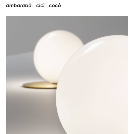
a
m
b
a
r
a
b
à
-
c
i
c
ì
-
c
o
c
ò