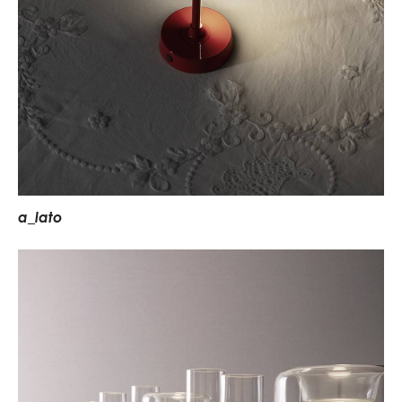
a
_
l
a
t
o