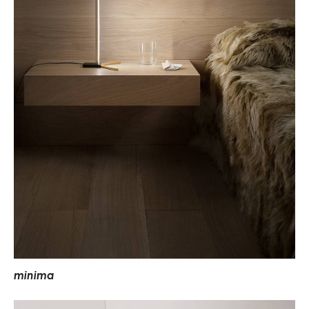
m
i
n
i
m
a