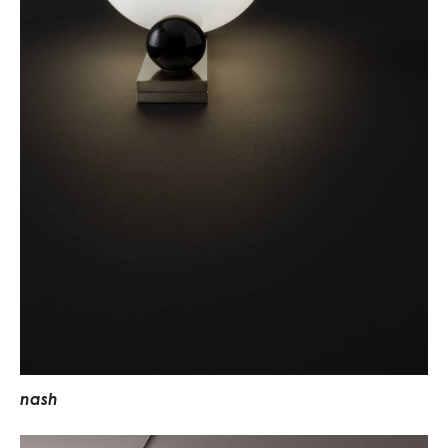
n
a
s
h