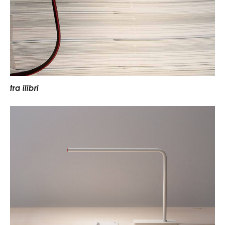
t
r
a
i
l
i
b
r
i