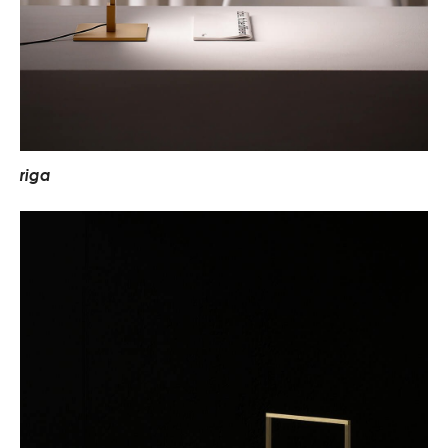
r
i
g
a