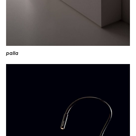
p
a
l
l
a