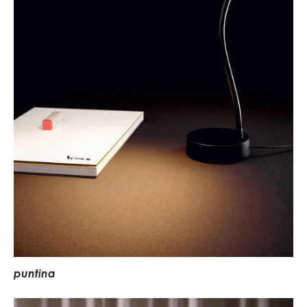
p
u
n
t
i
n
a