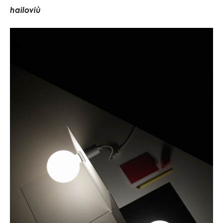
h
a
i
l
o
v
i
ù