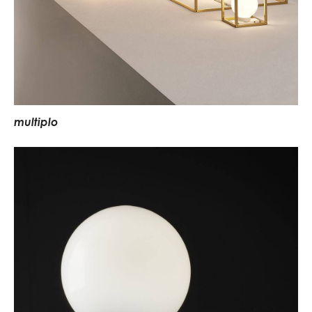
m
u
l
t
i
p
l
o