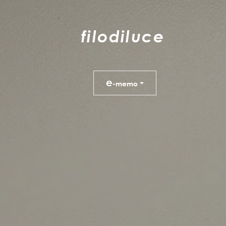
f
i
l
o
d
i
l
u
c
e
e
-memo