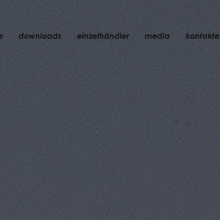
e
downloads
einzelhändler
media
kontakte
einbauleuchte
zubehör
glühbirne
chte
objekte
wiederaufladbar