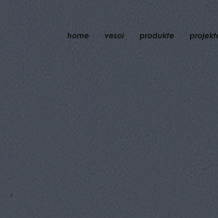
home
vesoi
produkte
projekt
tischleuchte
pendelleuchte
wandleuchte
wand-/deckenleu
stehleuchte
deckenleuchte