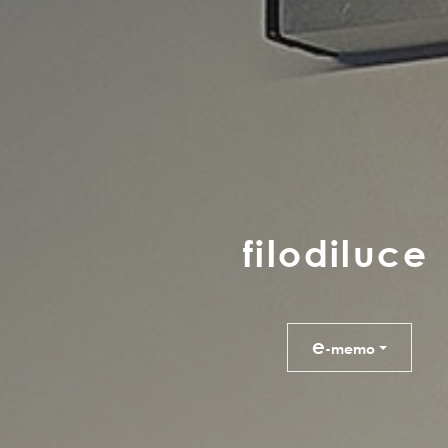
f
i
l
o
d
i
l
u
c
e
e
-memo