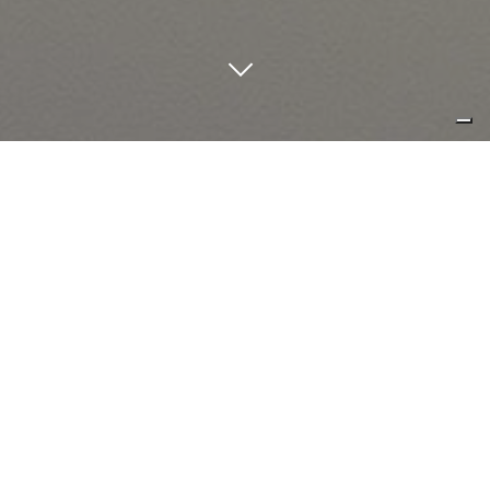
una segno luminoso, netto e
intenzionale