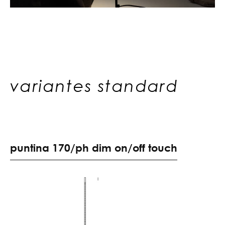
variantes standard
p
u
n
t
i
n
a
1
7
0
/
p
h
d
i
m
o
n
/
o
f
f
t
o
u
c
h