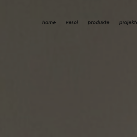
home
vesoi
produkte
projekt
tischleuchte
pendelleuchte
wandleuchte
wand-/deckenleu
stehleuchte
deckenleuchte