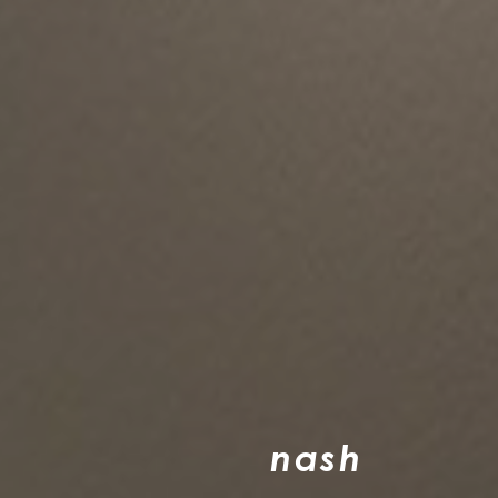
n
a
s
h