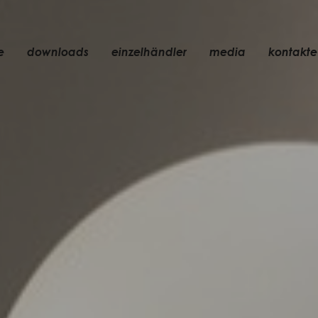
e
downloads
einzelhändler
media
kontakte
einbauleuchte
zubehör
glühbirne
chte
objekte
wiederaufladbar