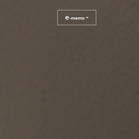
e
-memo