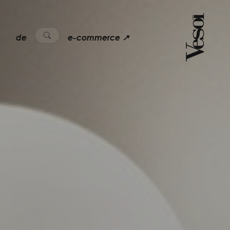
de
e-commerce ↗