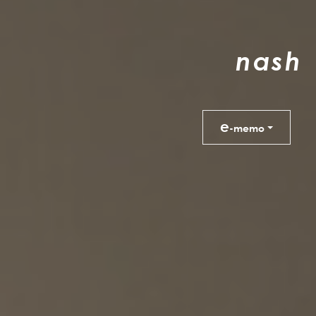
n
a
s
h
e
-memo