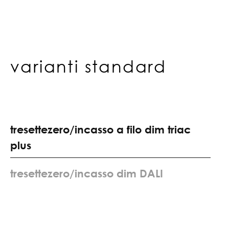
varianti standard
t
r
e
s
e
t
t
e
z
e
r
o
/
i
n
c
a
s
s
o
a
f
i
l
o
d
i
m
t
r
i
a
c
p
l
u
s
t
r
e
s
e
t
t
e
z
e
r
o
/
i
n
c
a
s
s
o
d
i
m
D
A
L
I