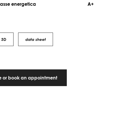
lasse energetica
A+
3D
data sheet
te or book an appointment