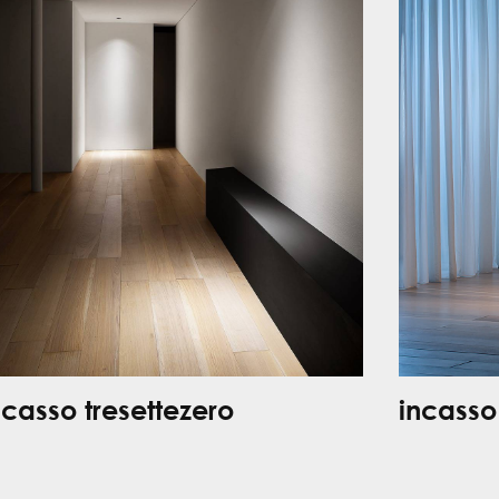
ncasso tresettezero
incasso