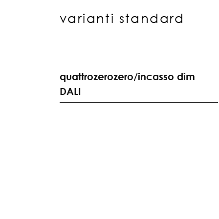
varianti standard
q
u
a
t
t
r
o
z
e
r
o
z
e
r
o
/
i
n
c
a
s
s
o
d
i
m
D
A
L
I