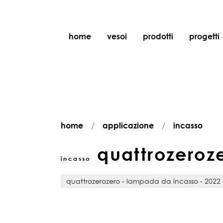
home
vesoi
prodotti
progetti
tavolo
sospensione
parete
parete/soffitto
home
applicazione
incasso
pavimento
soffitto
quattrozeroz
incasso
quattrozerozero - lampada da incasso - 2022