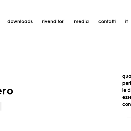
downloads
rivenditori
media
contatti
it
incasso
accessori
lampadine
oggetti
qua
ricaricabili
per
ero
le d
ess
cont