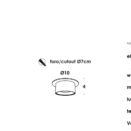
s
e
w
m
l
t
V