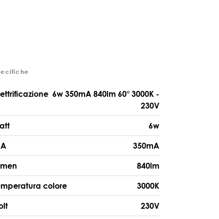
pecifiche
lettrificazione
6w 350mA 840lm 60° 3000K -
230V
att
6w
A
350mA
umen
840lm
emperatura colore
3000K
olt
230V