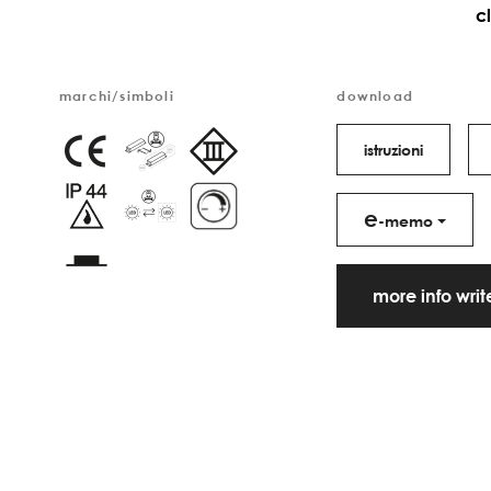
c
marchi/simboli
download
istruzioni
e
-memo
more info wri