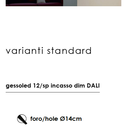
varianti standard
g
e
s
s
o
l
e
d
1
2
/
s
p
i
n
c
a
s
s
o
d
i
m
D
A
L
I