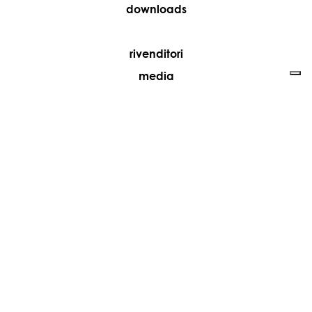
downloads
rivenditori
media
contatti
lavora con noi
+39 081 5735613
vesoi@vesoi.com
via v. emanuele,
/d
209
arzano (na) italia
80022