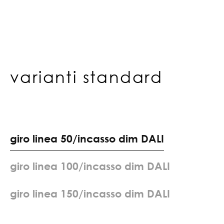
varianti standard
g
i
r
o
l
i
n
e
a
5
0
/
i
n
c
a
s
s
o
d
i
m
D
A
L
I
g
i
r
o
l
i
n
e
a
1
0
0
/
i
n
c
a
s
s
o
d
i
m
D
A
L
I
g
i
r
o
l
i
n
e
a
1
5
0
/
i
n
c
a
s
s
o
d
i
m
D
A
L
I