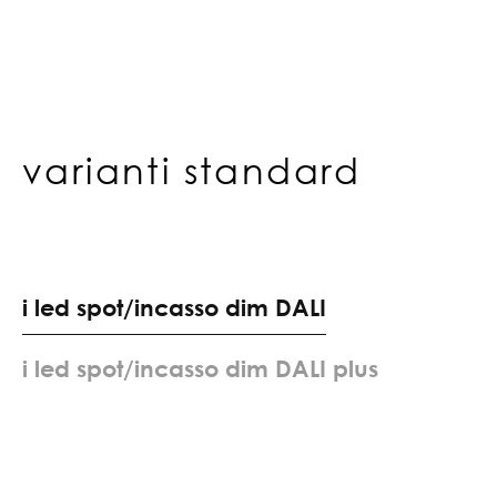
varianti standard
i
l
e
d
s
p
o
t
/
i
n
c
a
s
s
o
d
i
m
D
A
L
I
i
l
e
d
s
p
o
t
/
i
n
c
a
s
s
o
d
i
m
D
A
L
I
p
l
u
s