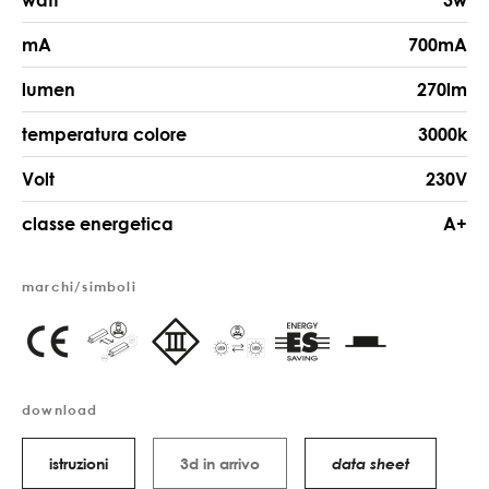
watt
3w
mA
700mA
lumen
270lm
temperatura colore
3000k
Volt
230V
classe energetica
A+
marchi/simboli
download
istruzioni
3d in arrivo
data sheet