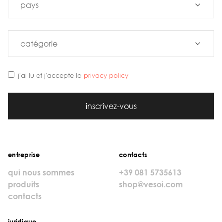
j'ai lu et j'accepte la
privacy policy
inscrivez-vous
entreprise
contacts
qui nous sommes
+39 081 5735613
produits
shop@vesoi.com
contacts
juridique