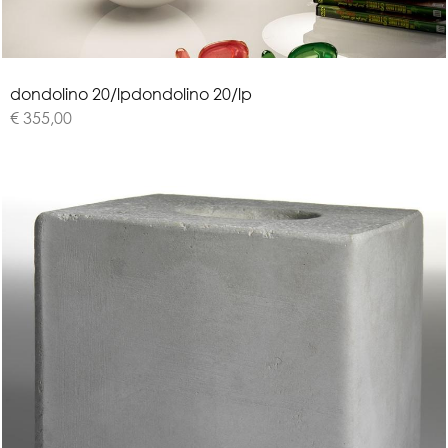
d
o
n
d
o
l
i
n
o
2
0
/
l
p
dondolino 20/lp
€ 355,00