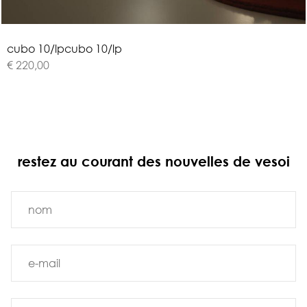
c
u
b
o
1
0
/
l
p
cubo 10/lp
€ 220,00
restez au courant des nouvelles de vesoi