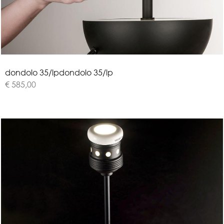
d
o
n
d
o
l
o
3
5
/
l
p
dondolo 35/lp
€ 585,00