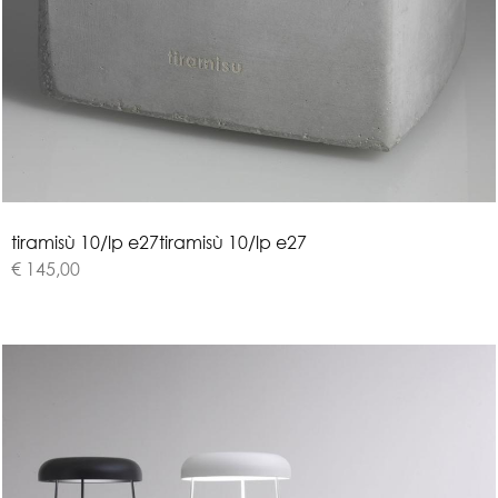
t
i
r
a
m
i
s
ù
1
0
/
l
p
e
2
7
tiramisù 10/lp e27
€ 145,00