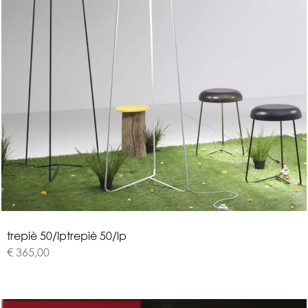
t
r
e
p
i
è
5
0
/
l
p
trepiè 50/lp
€ 365,00