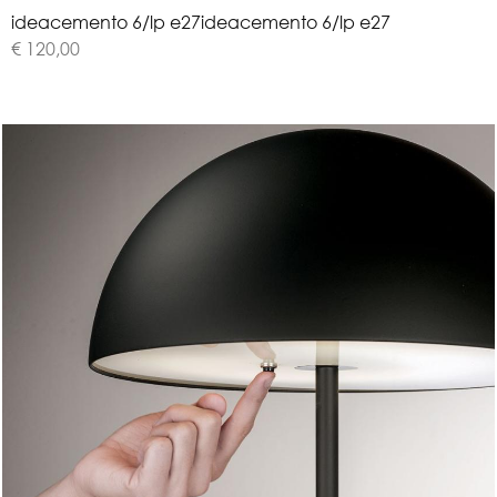
i
d
e
a
c
e
m
e
n
t
o
6
/
l
p
e
2
7
ideacemento 6/lp e27
€ 120,00