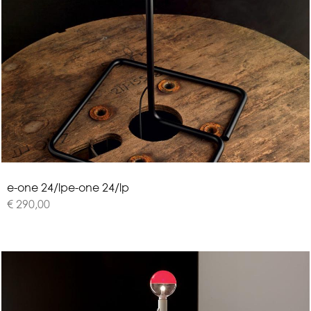
e
-
o
n
e
2
4
/
l
p
e-one 24/lp
€ 290,00