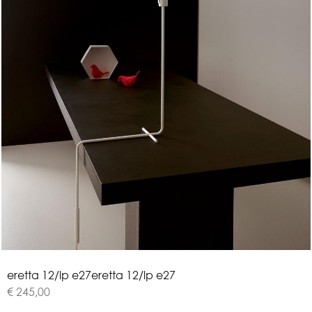
e
r
e
t
t
a
1
2
/
l
p
e
2
7
eretta 12/lp e27
€ 245,00