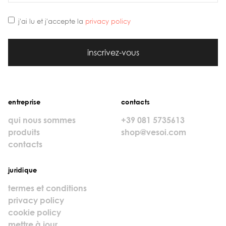
j'ai lu et j'accepte la
privacy policy
inscrivez-vous
entreprise
contacts
qui nous sommes
+39 081 5735613
produits
shop@vesoi.com
contacts
juridique
termes et conditions
privacy policy
cookie policy
mettre à jour