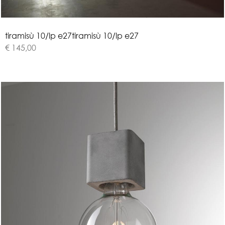
t
i
r
a
m
i
s
ù
1
0
/
l
p
e
2
7
tiramisù 10/lp e27
€ 145,00