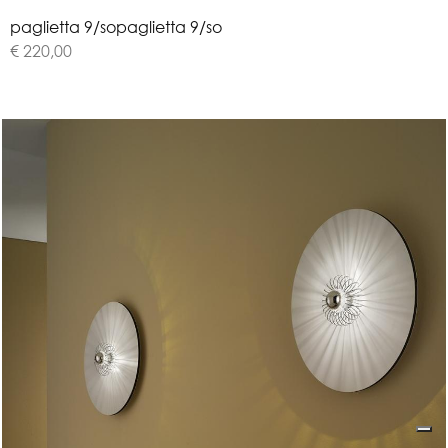
p
a
g
l
i
e
t
t
a
9
/
s
o
paglietta 9/so
€ 220,00