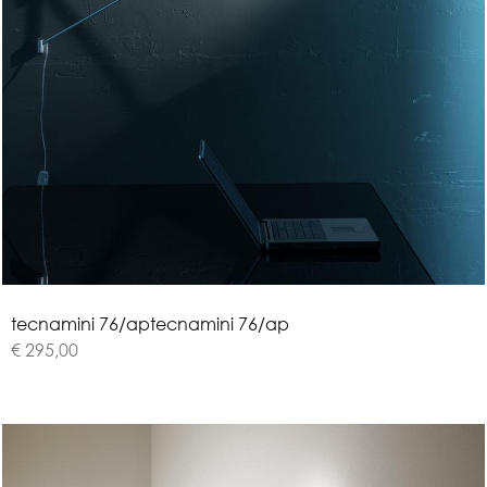
t
e
c
n
a
m
i
n
i
7
6
/
a
p
tecnamini 76/ap
€ 295,00