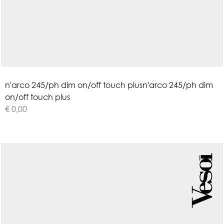
n
'
a
r
c
o
2
4
5
/
p
h
d
i
m
o
n
/
o
f
f
t
o
u
c
h
p
l
u
s
n'arco 245/ph dim
on/off touch plus
€ 0,00