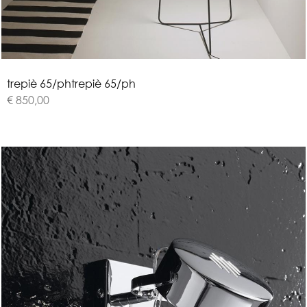
t
r
e
p
i
è
6
5
/
p
h
trepiè 65/ph
€ 850,00