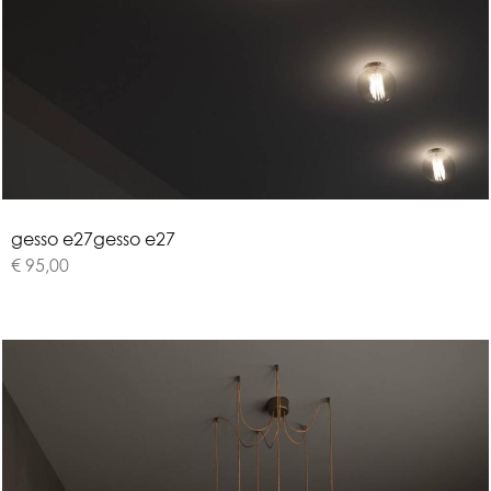
g
e
s
s
o
e
2
7
gesso e27
€ 95,00