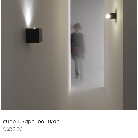
c
u
b
o
1
0
/
a
p
cubo 10/ap
€ 230,00