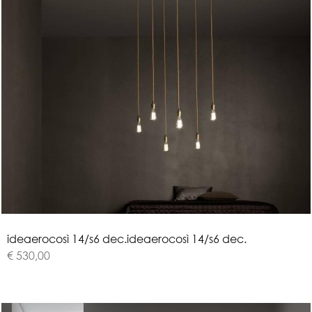
i
d
e
a
e
r
o
c
o
s
ì
1
4
/
s
6
d
e
c
.
ideaerocosì 14/s6 dec.
€ 530,00