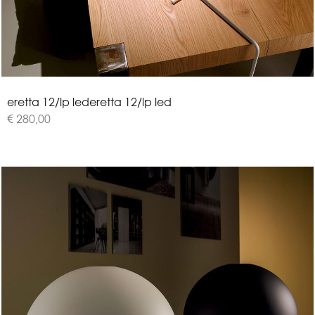
e
r
e
t
t
a
1
2
/
l
p
l
e
d
eretta 12/lp led
€ 280,00