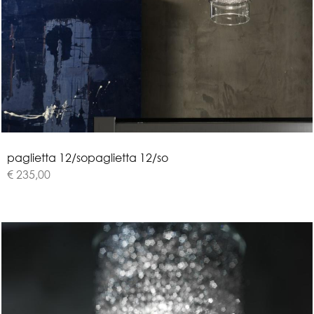
p
a
g
l
i
e
t
t
a
1
2
/
s
o
paglietta 12/so
€ 235,00