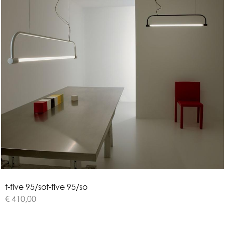
t
-
f
i
v
e
9
5
/
s
o
t-five 95/so
€ 410,00