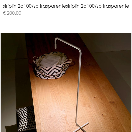
s
t
r
i
p
l
i
n
2
a
1
0
0
/
s
p
t
r
a
s
p
a
r
e
n
t
e
striplin 2a100/sp trasparente
€ 200,00