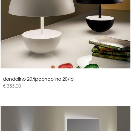
d
o
n
d
o
l
i
n
o
2
0
/
l
p
dondolino 20/lp
€ 355,00