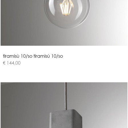
t
i
r
a
m
i
s
ù
1
0
/
s
o
tiramisù 10/so
€ 144,00