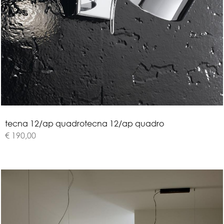
t
e
c
n
a
1
2
/
a
p
q
u
a
d
r
o
tecna 12/ap quadro
€ 190,00