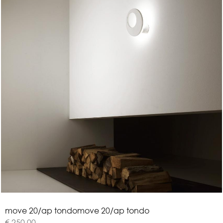
m
o
v
e
2
0
/
a
p
t
o
n
d
o
move 20/ap tondo
€ 250,00