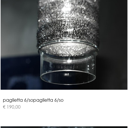
p
a
g
l
i
e
t
t
a
6
/
s
o
paglietta 6/so
€ 190,00