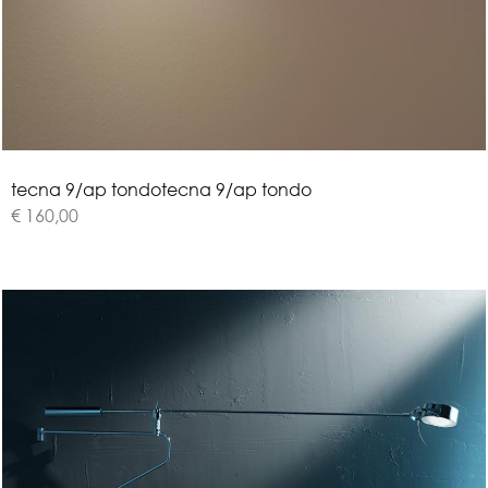
t
e
c
n
a
9
/
a
p
t
o
n
d
o
tecna 9/ap tondo
€ 160,00