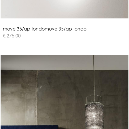
m
o
v
e
3
5
/
a
p
t
o
n
d
o
move 35/ap tondo
€ 275,00