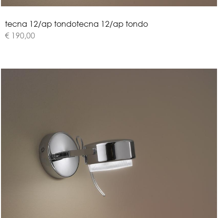
t
e
c
n
a
1
2
/
a
p
t
o
n
d
o
tecna 12/ap tondo
€ 190,00