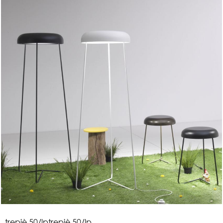
t
r
e
p
i
è
5
0
/
l
p
trepiè 50/lp