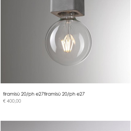
t
i
r
a
m
i
s
ù
2
0
/
p
h
e
2
7
tiramisù 20/ph e27
€ 400,00