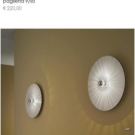
p
a
g
l
i
e
t
t
a
9
/
s
o
€ 220,00