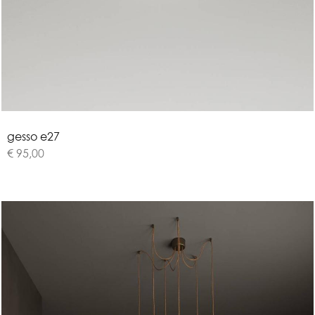
g
e
s
s
o
e
2
7
€ 95,00