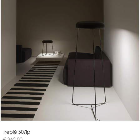
t
r
e
p
i
è
5
0
/
l
p
€ 365,00