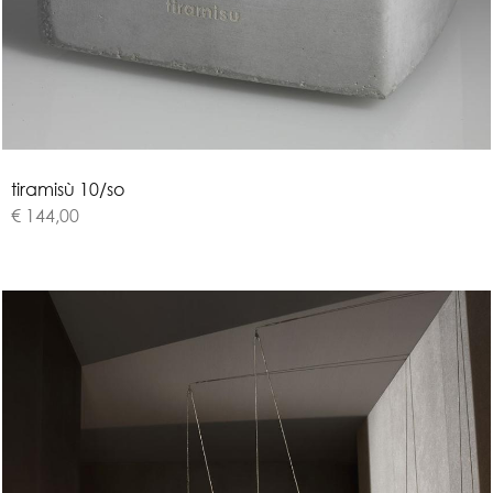
t
i
r
a
m
i
s
ù
1
0
/
s
o
€ 144,00