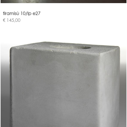
t
i
r
a
m
i
s
ù
1
0
/
l
p
e
2
7
€ 145,00