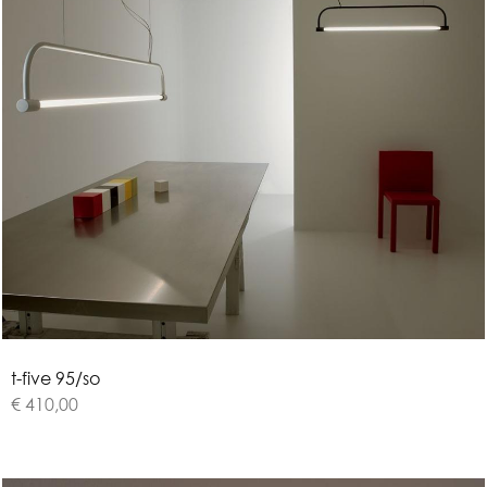
t
-
f
i
v
e
9
5
/
s
o
€ 410,00