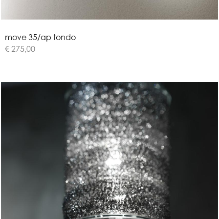
m
o
v
e
3
5
/
a
p
t
o
n
d
o
€ 275,00