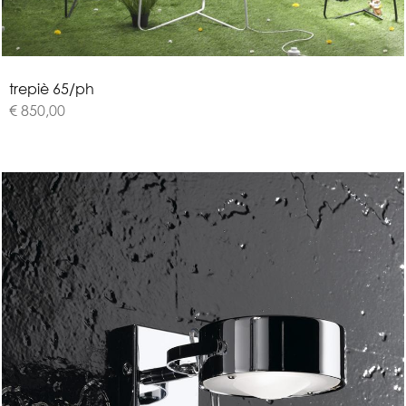
t
r
e
p
i
è
6
5
/
p
h
€ 850,00