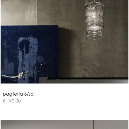
p
a
g
l
i
e
t
t
a
6
/
s
o
€ 190,00