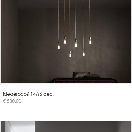
i
d
e
a
e
r
o
c
o
s
ì
1
4
/
s
6
d
e
c
.
€ 530,00