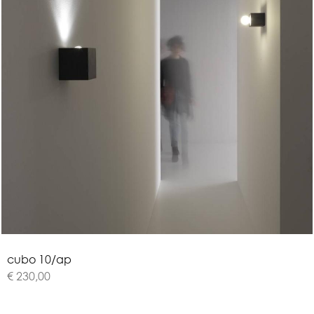
c
u
b
o
1
0
/
a
p
€ 230,00