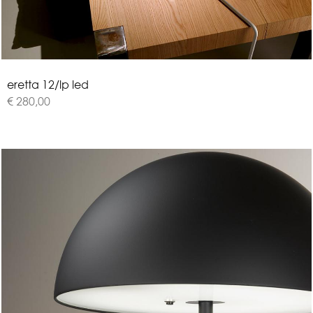
e
r
e
t
t
a
1
2
/
l
p
l
e
d
€ 280,00