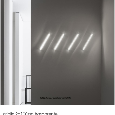
s
t
r
i
p
l
i
n
2
a
1
0
0
/
s
p
t
r
a
s
p
a
r
e
n
t
e