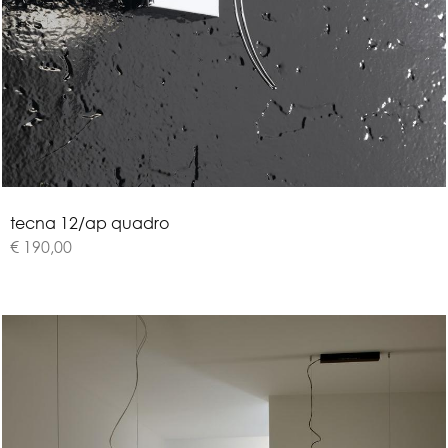
t
e
c
n
a
1
2
/
a
p
q
u
a
d
r
o
€ 190,00