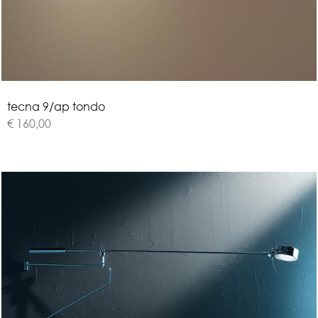
t
e
c
n
a
9
/
a
p
t
o
n
d
o
€ 160,00