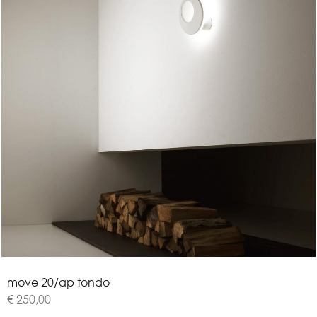
m
o
v
e
2
0
/
a
p
t
o
n
d
o
€ 250,00