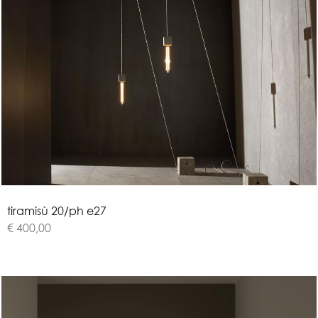
t
i
r
a
m
i
s
ù
2
0
/
p
h
e
2
7
€ 400,00