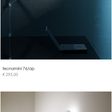
t
e
c
n
a
m
i
n
i
7
6
/
a
p
€ 295,00