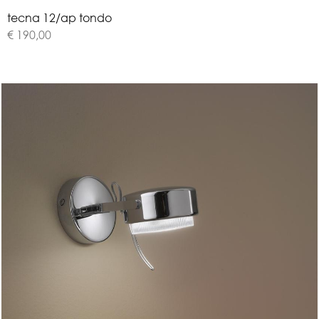
t
e
c
n
a
1
2
/
a
p
t
o
n
d
o
€ 190,00