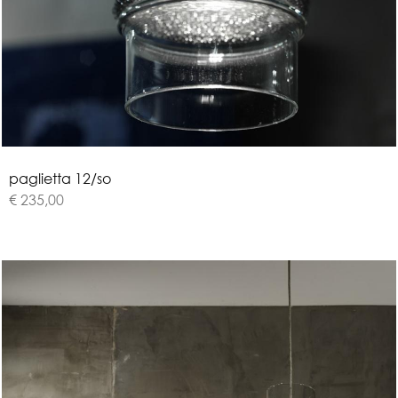
p
a
g
l
i
e
t
t
a
1
2
/
s
o
€ 235,00