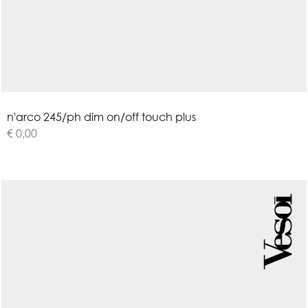
n
'
a
r
c
o
2
4
5
/
p
h
d
i
m
o
n
/
o
f
f
t
o
u
c
h
p
l
u
s
€ 0,00