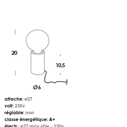
attache:
e27
volt:
230v
réglable:
non
classe énergétique:
A+
électr.:
e27 max 60w - 230v