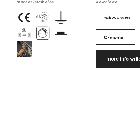
marcas/símbolos
download
instrucciones
e
-memo
more info wri