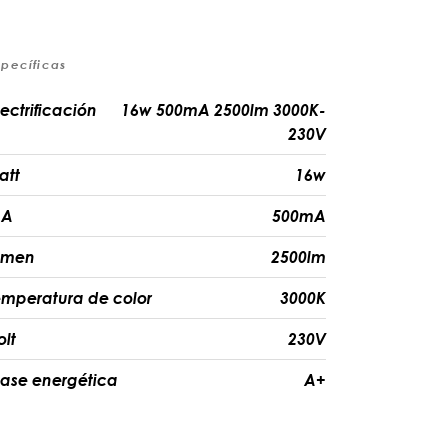
specíficas
lectrificación
16w 500mA 2500lm 3000K-
230V
att
16w
A
500mA
umen
2500lm
emperatura de color
3000K
olt
230V
lase energética
A+