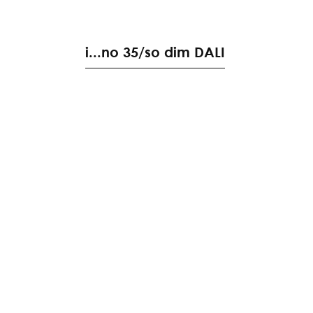
i
.
.
.
n
o
3
5
/
s
o
d
i
m
D
A
L
I