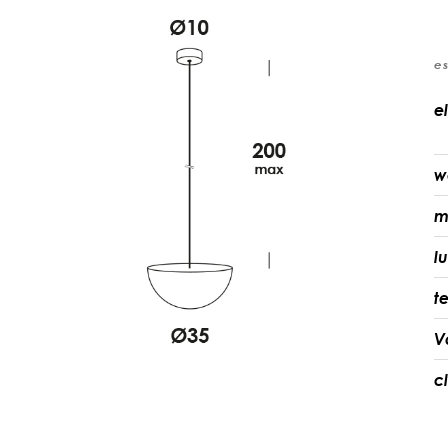
e
e
w
m
l
t
V
c