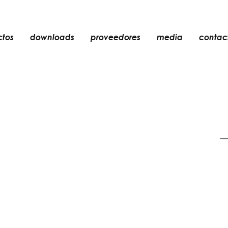
ctos
downloads
proveedores
media
contac
empotrable
accesorios
bombillas
objetos
recargables