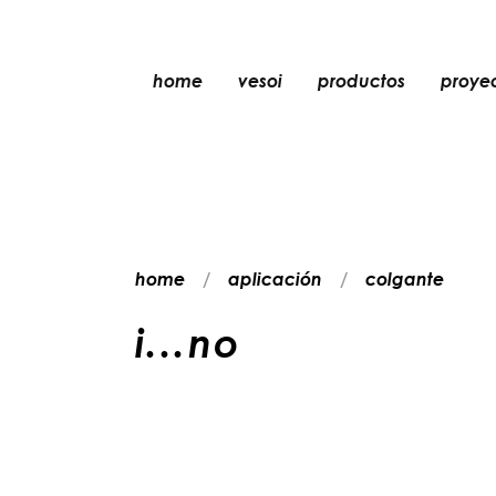
home
vesoi
productos
proye
mesa
colgante
pared
pared/techo
home
aplicación
colgante
suelo
techo
i
.
.
.
n
o